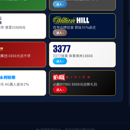
告
荆门市BEVITOR·伟德国际置业有
编辑：
BEVITOR·伟德国际资产
日期：
2023年11月07日
浏览量：
0
荆门市BEVITOR·伟德国际置业有限
前已完成报名、资格审查、笔试、面试、考察
单予以公示，相关情况如下：
一、公示时间：2023年11月7日至2023年11
二、拟录用人员：张国萍、曾彩霞
如对
张国萍、曾彩霞
同志有情况反映，