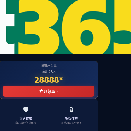
|
办公平台
加入收藏
事务
党群工作
公司动态