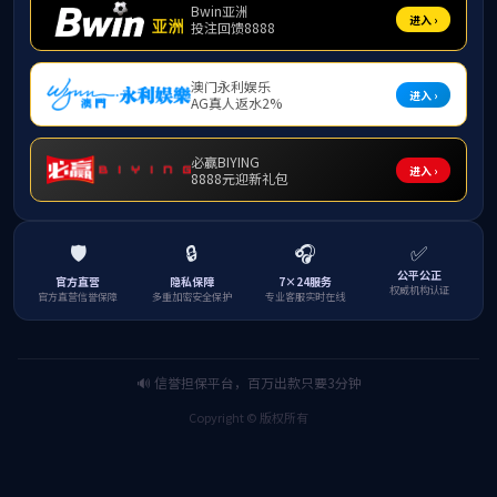
市装饰办对丽橙酒店装修工程验收
2021-11-24
中鸿公司对承接施工项目进行安全巡查
2021-10-26
BEVITOR·伟德国际集团总经理杨仰到中天街中商百货外立面改造现场调研
2021-07-29
荆门市丽橙酒店隆重开业
2021-07-13
市委书记王祺扬到BEVITOR·伟德国际国际金融中心项目现场调研
2021-06-08
1
2
下一页
我要咨询
企业监管
法律事务